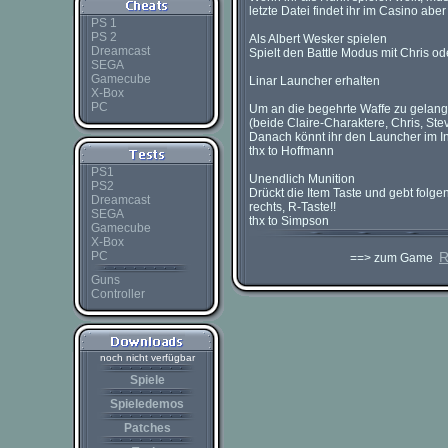
letzte Datei findet ihr im Casino aber
PS 1
PS 2
Als Albert Wesker spielen
Dreamcast
Spielt den Battle Modus mit Chris od
SEGA
Gamecube
Linar Launcher erhalten
X-Box
PC
Um an die begehrte Waffe zu gelange
(beide Claire-Charaktere, Chris, St
Danach könnt ihr den Launcher im 
thx to Hoffmann
PS1
Unendlich Munition
PS2
Drückt die Item Taste und gebt folgen
Dreamcast
rechts, R-Taste!!
SEGA
thx to Simpson
Gamecube
X-Box
PC
R
==> zum Game
Guns
Controller
noch nicht verfügbar
Spiele
Spieledemos
Patches