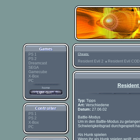
PS 1
Cheats:
PS 2
Resident Evil 2
Resident Evil COD
x
Dreamcast
SEGA
Gamecube
X-Box
PC
Resident
home
Typ:
Tipps
Art:
Verschiedene
Datum:
27.06.02
PS 1
Battle-Modus
PS 2
Um in den Battle-Modus zu gelangen 
X-Box
Schwierigkeitsgrad durchgespielt h
PC
Als Hunk spielen
Wenn ihr als Hunk spielen wollt, müss