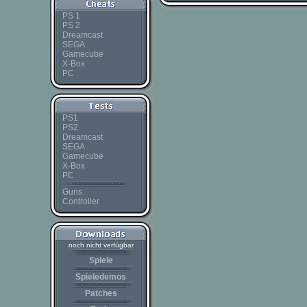
PS 1
PS 2
Dreamcast
SEGA
Gamecube
X-Box
PC
PS1
PS2
Dreamcast
SEGA
Gamecube
X-Box
PC
Guns
Controller
noch nicht verfügbar
Spiele
Spieledemos
Patches