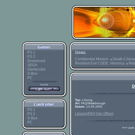
PS 1
Cheats:
PS 2
Confidential Mission
Death Crimso
x
Dreamcast
Resident Evil CODE: Veronica
Res
x
SEGA
Gamecube
X-Box
PC
home
D
Typ:
Lösung
Art:
FAQ/Walkthrough
Datum:
13.06.2002
PS 1
Lösung/FAQ hier öffnen
PS 2
X-Box
PC
==> zu