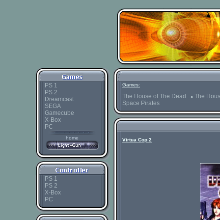
PS 1
Games:
PS 2
The House of The Dead
The Hous
x
Dreamcast
Space Pirates
SEGA
Gamecube
X-Box
PC
home
Virtua Cop 2
PS 1
PS 2
X-Box
PC