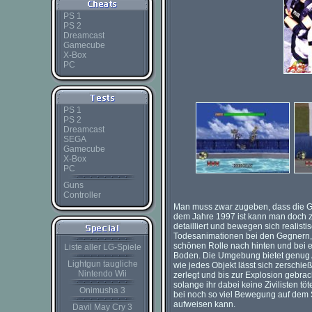
PS 1
PS 2
Dreamcast
Gamecube
X-Box
PC
PS 1
PS 2
Dreamcast
SEGA
Gamecube
X-Box
PC
Guns
Controller
Man muss zwar zugeben, dass die Graf
dem Jahre 1997 ist kann man doch zu
detailliert und bewegen sich realist
Todesanimationen bei den Gegnern, s
schönen Rolle nach hinten und bei 
Liste aller LG-Spiele
Boden. Die Umgebung bietet genug A
Lightgun taugliche
wie jedes Objekt lässt sich zerschi
Nintendo Wii
zerlegt und bis zur Explosion gebrac
solange ihr dabei keine Zivilisten tö
Onimusha 3
bei noch so viel Bewegung auf dem S
aufweisen kann.
Davil May Cry 3