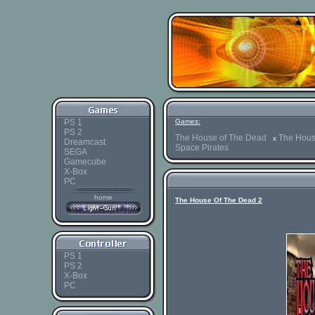
PS 1
Games:
PS 2
The House of The Dead
The Hous
x
Dreamcast
Space Pirates
SEGA
Gamecube
X-Box
PC
home
The House Of The Dead 2
PS 1
PS 2
X-Box
PC