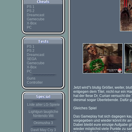
PS 1
PS 2
Dreamcast
Gamecube
X-Box
PC
PS 1
PS 2
Dreamcast
SEGA
Gamecube
X-Box
PC
Guns
Controller
Jetzt wird"s blutig Größer, weiter, blu
entgegen dem Titel, nicht nur ein Ha
hat der fiese Dr. Curian versucht di
diesmal sogar Überlebende. Dafür gi
Liste aller LG-Spiele
Gleiches Spiel
Lightgun taugliche
Nintendo Wii
Das Gameplay hat sich dagegen kau
vorgegeben und wieder könnt ihr an
Onimusha 3
Dabei bleibt eure einzige Aufgabe gle
wieder möglichst viele Punkte zu s
Davil May Cry 3