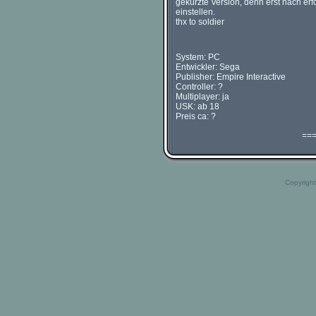
gekürzte Version, denn erst nach erf
einstellen.
thx to soldier
System: PC
Entwickler: Sega
Publisher: Empire Interactive
Controller: ?
Multiplayer: ja
USK: ab 18
Preis ca: ?
==
Copyright