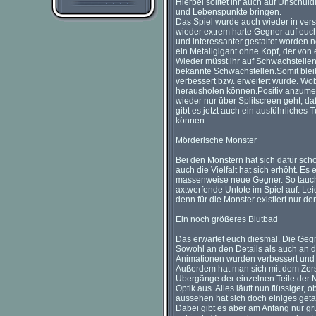
Hierbei solltet ihr auch auf Unschul
und Lebenspunkte bringen.
Das Spiel wurde auch wieder in vers
wieder extrem harte Gegner auf euch
und interessanter gestaltet worden 
ein Metallgigant ohne Kopf, der von
Wieder müsst ihr auf Schwachstelle
bekannte Schwachstellen.Somit blei
verbessert bzw. erweitert wurde. Wo
herausholen können.Positiv anzumer
wieder nur über Splitscreen geht, d
gibt es jetzt auch ein ausführliches 
können.
Mörderische Monster
Bei den Monstern hat sich dafür scho
auch die Vielfalt hat sich erhöht. Es
massenweise neue Gegner. So tau
axtwerfende Untote im Spiel auf. Leid
denn für die Monster existiert nur der
Ein noch größeres Blutbad
Das erwartet euch diesmal. Die Gegne
Sowohl an den Details als auch an d
Animationen wurden verbessert und d
Außerdem hat man sich mit dem Zersc
Übergänge der einzelnen Teile der M
Optik aus. Alles läuft nun flüssiger
aussehen hat sich doch einiges geta
Dabei gibt es aber am Anfang nur grü