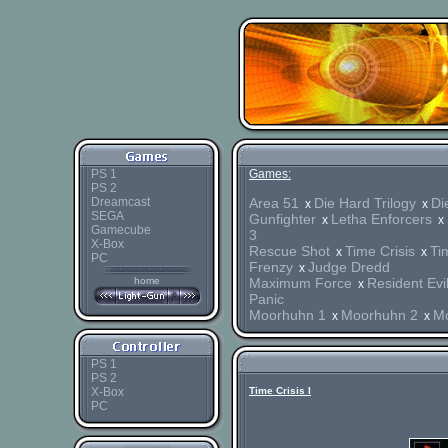
PS 1
Games:
PS 2
Dreamcast
Area 51
Die Hard Trilogy
Di
x
x
SEGA
Gunfighter
Letha Enforcers
x
x
Gamecube
3
X-Box
Rescue Shot
Time Crisis
Tim
x
x
PC
Frenzy
Judge Dredd
x
home
Maximum Force
Resident Evi
x
Panic
Moorhuhn 1
Moorhuhn 2
M
x
x
PS 1
PS 2
X-Box
Time Crisis I
PC