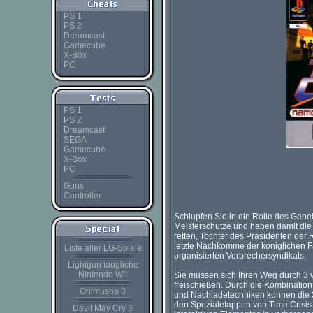
PS 1
PS 2
Dreamcast
Gamecube
X-Box
PC
PS 1
PS 2
Dreamcast
SEGA
Gamecube
X-Box
PC
Guns
Controller
Schlupfen Sie in die Rolle des Gehei
Meisterschutze und haben damit die
retten, Tochter des Prasidenten der 
letzte Nachkomme der koniglichen Fa
Liste aller LG-Spiele
organisierten Verbrechersyndikats.
Lightgun taugliche
Nintendo Wii
Sie mussen sich Ihren Weg durch 3 
freischießen. Durch die Kombinatio
Onimusha 3
und Nachladetechniken konnen die Spi
den Spezialetappen von Time Crisis g
Davil May Cry 3